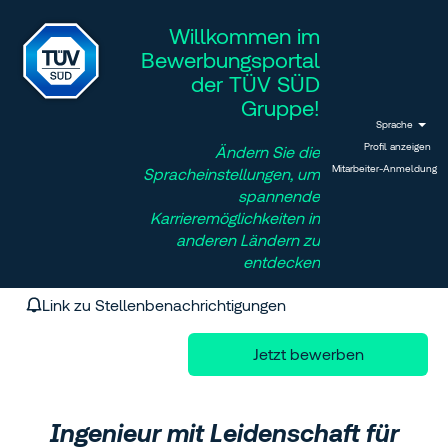
Willkommen im
Bewerbungsportal
der TÜV SÜD
Gruppe!
Sprache
Profil anzeigen
Ändern Sie die
Mitarbeiter-Anmeldung
Spracheinstellungen, um
spannende
Karrieremöglichkeiten in
anderen Ländern zu
entdecken
Link zu Stellenbenachrichtigungen
Jetzt bewerben
Ingenieur mit Leidenschaft für