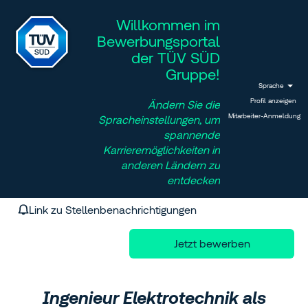
Willkommen im
Bewerbungsportal
der TÜV SÜD
Gruppe!
Sprache
Profil anzeigen
Ändern Sie die
Mitarbeiter-Anmeldung
Spracheinstellungen, um
spannende
Karrieremöglichkeiten in
anderen Ländern zu
entdecken
Link zu Stellenbenachrichtigungen
Jetzt bewerben
Ingenieur Elektrotechnik als