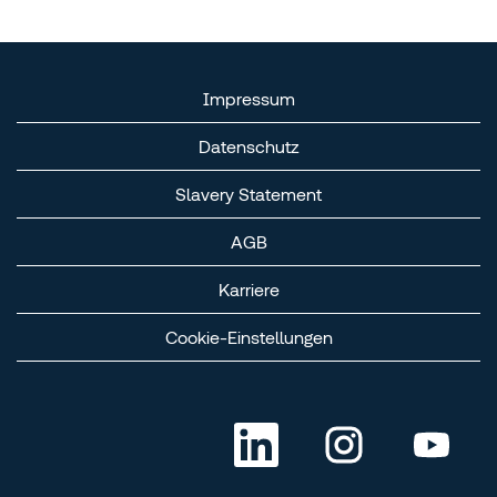
Impressum
Datenschutz
Slavery Statement
AGB
Karriere
Cookie-Einstellungen
W
W
W
i
i
i
r
r
r
d
d
d