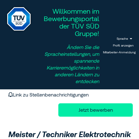
Willkommen im
Bewerbungsportal
der TÜV SÜD
Gruppe!
Sprache
Profil anzeigen
Ändern Sie die
Mitarbeiter-Anmeldung
Spracheinstellungen, um
spannende
Karrieremöglichkeiten in
anderen Ländern zu
entdecken
Link zu Stellenbenachrichtigungen
Jetzt bewerben
Meister / Techniker Elektrotechnik