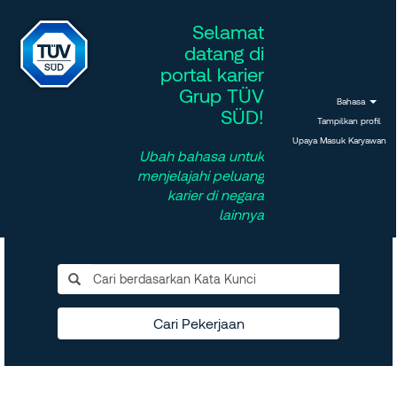
Selamat
datang di
portal karier
Grup TÜV
Bahasa
SÜD!
Tampilkan profil
Upaya Masuk Karyawan
Ubah bahasa untuk
menjelajahi peluang
karier di negara
lainnya
Cari Pekerjaan