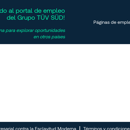
ido al portal de empleo
del Grupo TÜV SÜD!
Páginas de emple
ma para explorar oportunidades
en otros países
arial contra la Esclavitud Moderna
Términos y condicione