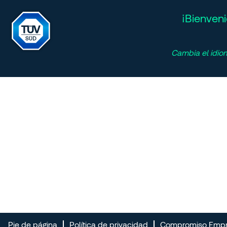
¡Bienven
Cambia el idio
Pie de página
Política de privacidad
Compromiso Empres