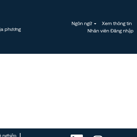
Tìm kiếm Việc làm
Ngôn ngữ
Xem thông tin
ịa phương
Nhân viên Đăng nhập
ề nghiệp
M
M
M