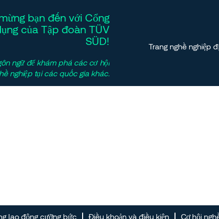
mừng bạn đến với Cổng
dụng của Tập đoàn TÜV
SÜD!
Trang nghề nghiệp đ
gôn ngữ để khám phá các cơ hội
hề nghiệp tại các quốc gia khác.
ng lao động cưỡng bức
Điều khoản và điều kiện
Cơ hội ngh