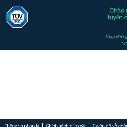
Chào 
tuyển 
Thay đổi n
ng
Thông tin pháp lý
Chính sách bảo mật
Tuyên bố về chố