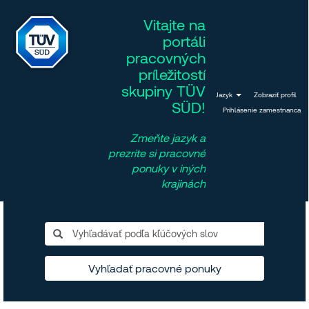
Vitajte na
portáli
pracovných
príležitostí
skupiny TÜV
Jazyk
Zobraziť profil
SÜD!
Prihlásenie zamestnanca
Zmeňte jazyk a
prezrite si pracovné
ponuky v iných
krajinách
Vyhľadať pracovné ponuky