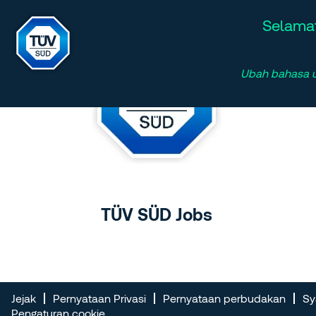
Selamat
Ubah bahasa un
TÜV SÜD Jobs
Jejak
Pernyataan Privasi
Pernyataan perbudakan
Sy
Pengaturan cookie