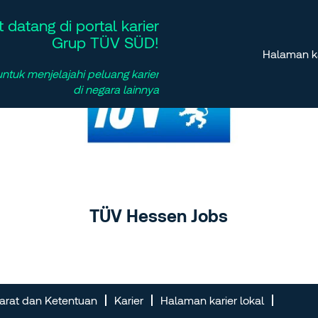
 datang di portal karier
Grup TÜV SÜD!
Halaman ka
tuk menjelajahi peluang karier
di negara lainnya
TÜV Hessen Jobs
arat dan Ketentuan
Karier
Halaman karier lokal