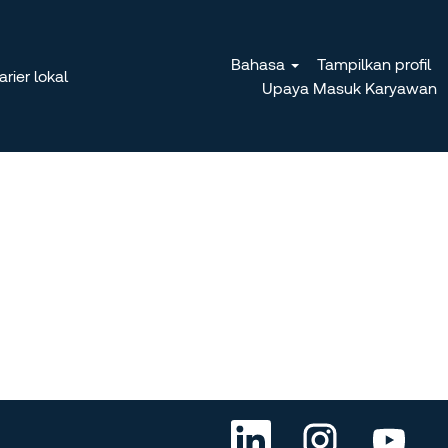
Bahasa
Tampilkan profil
rier lokal
Upaya Masuk Karyawan
M
M
M
e
e
e