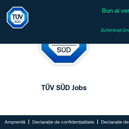
Bun ai ven
Schimbați lim
TÜV SÜD Jobs
Amprentă
Declarație de confidențialitate
Declarație de