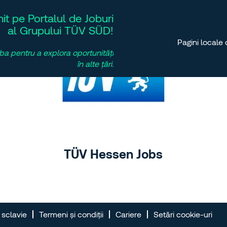
it pe Portalul de Joburi
al Grupului TÜV SÜD!
Pagini locale 
ba pentru a explora oportunități
în alte țări.
TÜV Hessen Jobs
 sclavie
Termeni și condiții
Cariere
Setări cookie-uri